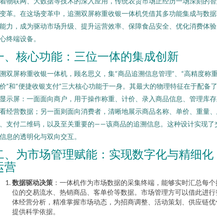
着物联网、大数据等技术的深入应用，传统农贸市场正经历一场深刻的智
变革。在这场变革中，追溯双屏称重收银一体机凭借其多功能集成与数据
能力，成为驱动市场升级、提升运营效率、保障食品安全、优化消费体验
心终端设备。
一、核心功能：三位一体的集成创新
溯双屏称重收银一体机，顾名思义，集“商品追溯信息管理”、“高精度称
价”和“便捷收银支付”三大核心功能于一身。其最大的物理特征在于配备
显示屏：一面面向商户，用于操作称重、计价、录入商品信息、管理库存
看经营数据；另一面则面向消费者，清晰地展示商品名称、单价、重量、
、支付二维码，以及至关重要的——该商品的追溯信息。这种设计实现了
信息的透明化与双向交互。
二、为市场管理赋能：实现数字化与精细化
运营
数据驱动决策
：一体机作为市场数据的采集终端，能够实时汇总每个
位的交易流水、热销商品、客单价等数据。市场管理方可以借此进行
体经营分析，精准掌握市场动态，为招商调整、活动策划、供应链优
提供科学依据。