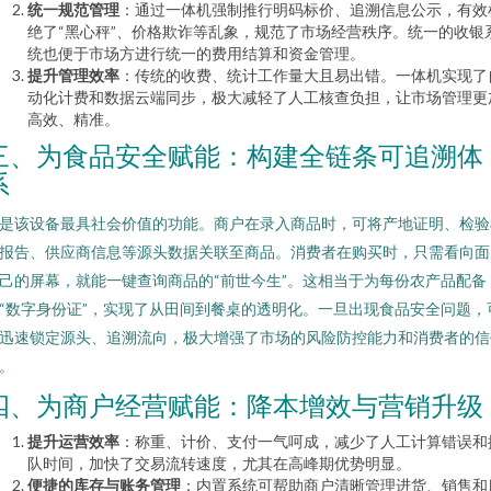
统一规范管理
：通过一体机强制推行明码标价、追溯信息公示，有效
绝了“黑心秤”、价格欺诈等乱象，规范了市场经营秩序。统一的收银
统也便于市场方进行统一的费用结算和资金管理。
提升管理效率
：传统的收费、统计工作量大且易出错。一体机实现了
动化计费和数据云端同步，极大减轻了人工核查负担，让市场管理更
高效、精准。
三、为食品安全赋能：构建全链条可追溯体
系
是该设备最具社会价值的功能。商户在录入商品时，可将产地证明、检验
报告、供应商信息等源头数据关联至商品。消费者在购买时，只需看向面
己的屏幕，就能一键查询商品的“前世今生”。这相当于为每份农产品配备
“数字身份证”，实现了从田间到餐桌的透明化。一旦出现食品安全问题，
迅速锁定源头、追溯流向，极大增强了市场的风险防控能力和消费者的信
。
四、为商户经营赋能：降本增效与营销升级
提升运营效率
：称重、计价、支付一气呵成，减少了人工计算错误和
队时间，加快了交易流转速度，尤其在高峰期优势明显。
便捷的库存与账务管理
：内置系统可帮助商户清晰管理进货、销售和