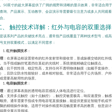
。50英寸的超大屏幕提供了广阔的视野和清晰的显示效果，非常适合用
查询、产品展示、互动教学、会议演示等需要吸引注意力或多人共同观看
合。
二、 触控技术详解：红外与电容的双重选择
是该系列产品的关键技术亮点，通常指产品线覆盖了两种技术型号，或高
号支持双重模式，以满足不同需求：
红外触摸技术
：
理
：在屏幕边框设置密布的红外发射管和接收管，形成纵横交错的红外线
。当手指或触控笔遮挡住某处的光线时，系统便能精确定位触摸点。
点
：抗干扰性强，稳定性高，支持任何不透明物体触摸（如戴手套操作、
），且防尘防水性能较好，成本相对较低。非常适合用于公共场所、户外
或需要高耐用性的场景。
电容触摸技术
：
理
：通过屏幕表面的透明电容层感应人体电流进行定位。
点
：支持多点触控（如十点触控），触控灵敏度极高，响应速度快，触感
顺滑。通常需要手指或专用电容笔直接接触，能提供更接近智能手机或平
脑的精细操作体验。适用于对操作精度和流畅度要求高的教育、创意设计
端商业展示等领域。