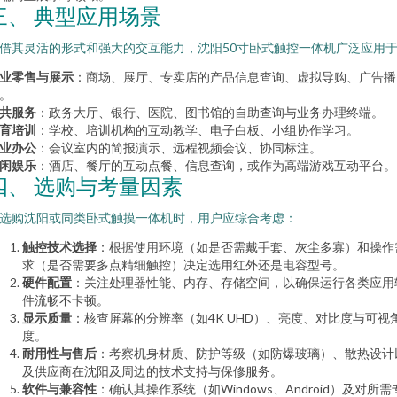
三、 典型应用场景
借其灵活的形式和强大的交互能力，沈阳50寸卧式触控一体机广泛应用
业零售与展示
：商场、展厅、专卖店的产品信息查询、虚拟导购、广告播
。
共服务
：政务大厅、银行、医院、图书馆的自助查询与业务办理终端。
育培训
：学校、培训机构的互动教学、电子白板、小组协作学习。
业办公
：会议室内的简报演示、远程视频会议、协同标注。
闲娱乐
：酒店、餐厅的互动点餐、信息查询，或作为高端游戏互动平台。
四、 选购与考量因素
选购沈阳或同类卧式触摸一体机时，用户应综合考虑：
触控技术选择
：根据使用环境（如是否需戴手套、灰尘多寡）和操作
求（是否需要多点精细触控）决定选用红外还是电容型号。
硬件配置
：关注处理器性能、内存、存储空间，以确保运行各类应用
件流畅不卡顿。
显示质量
：核查屏幕的分辨率（如4K UHD）、亮度、对比度与可视
度。
耐用性与售后
：考察机身材质、防护等级（如防爆玻璃）、散热设计
及供应商在沈阳及周边的技术支持与保修服务。
软件与兼容性
：确认其操作系统（如Windows、Android）及对所需