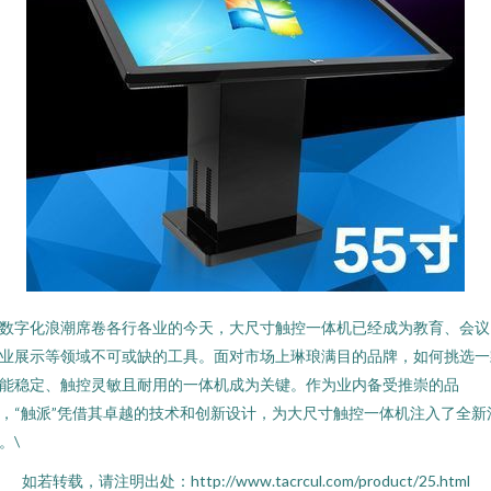
数字化浪潮席卷各行各业的今天，大尺寸触控一体机已经成为教育、会议
业展示等领域不可或缺的工具。面对市场上琳琅满目的品牌，如何挑选一
能稳定、触控灵敏且耐用的一体机成为关键。作为业内备受推崇的品
，“触派”凭借其卓越的技术和创新设计，为大尺寸触控一体机注入了全新
。\
如若转载，请注明出处：http://www.tacrcul.com/product/25.html