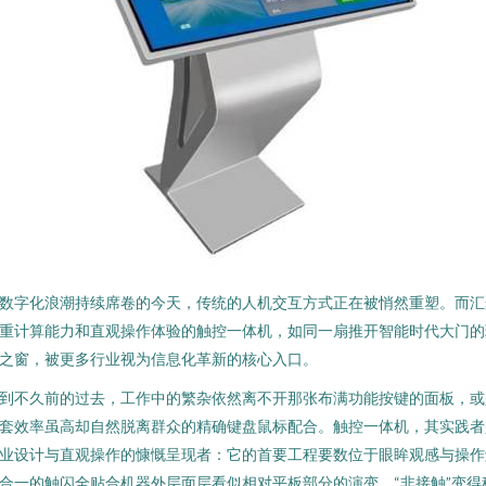
数字化浪潮持续席卷的今天，传统的人机交互方式正在被悄然重塑。而汇
重计算能力和直观操作体验的触控一体机，如同一扇推开智能时代大门的
之窗，被更多行业视为信息化革新的核心入口。
到不久前的过去，工作中的繁杂依然离不开那张布满功能按键的面板，或
套效率虽高却自然脱离群众的精确键盘鼠标配合。触控一体机，其实践者
业设计与直观操作的慷慨呈现者：它的首要工程要数位于眼眸观感与操作
合一的触闪全贴合机器外层面层看似相对平板部分的演变。“非接触”变得