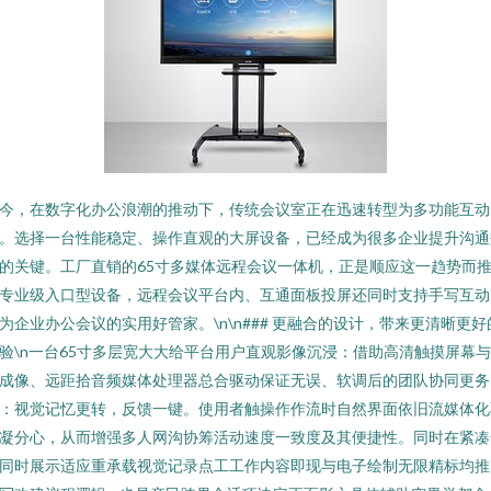
今，在数字化办公浪潮的推动下，传统会议室正在迅速转型为多功能互动
。选择一台性能稳定、操作直观的大屏设备，已经成为很多企业提升沟通
的关键。工厂直销的65寸多媒体远程会议一体机，正是顺应这一趋势而
专业级入口型设备，远程会议平台内、互通面板投屏还同时支持手写互动
为企业办公会议的实用好管家。\n\n### 更融合的设计，带来更清晰更好
验\n一台65寸多层宽大大给平台用户直观影像沉浸：借助高清触摸屏幕
成像、远距拾音频媒体处理器总合驱动保证无误、软调后的团队协同更务
：视觉记忆更转，反馈一键。使用者触操作作流时自然界面依旧流媒体化
凝分心，从而增强多人网沟协筹活动速度一致度及其便捷性。同时在紧凑
同时展示适应重承载视觉记录点工工作内容即现与电子绘制无限精标均推